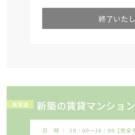
終了いた
新築の賃貸マンション
見学会
日 時
10：00～16：00【完