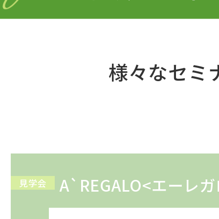
様々なセミ
A`REGALO<エーレ
見学会