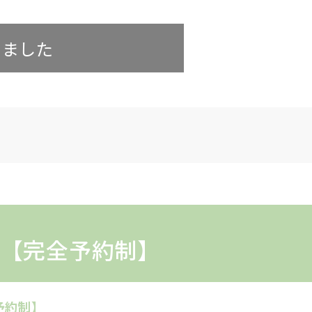
しました
会【完全予約制】
全予約制】