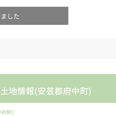
しました
土地情報(安芸郡府中町)
全予約制】