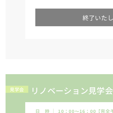
終了いた
リノベーション見学
見学会
日 時
10：00～16：00【完