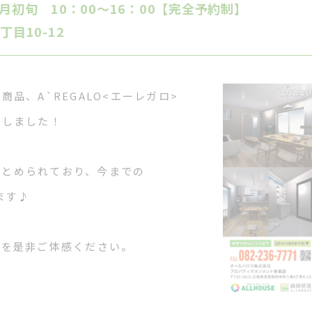
10月初旬 10：00～16：00【完全予約制】
目10-12
品、A`REGALO<エーレガロ>
生しました！
でまとめられており、今までの
ます♪
装を是非ご体感ください。