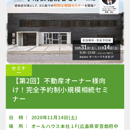
セミナ
ー
【第2回】不動産オーナー様向
け！完全予約制小規模相続セミ
ナー
日 時
2020年11月14日(土)
場 所
オールハウス本社１F(広島県安芸郡府中