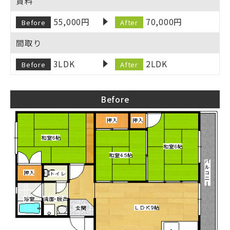
賃料
55,000円
70,000円
Before
After
間取り
3LDK
2LDK
Before
After
Before